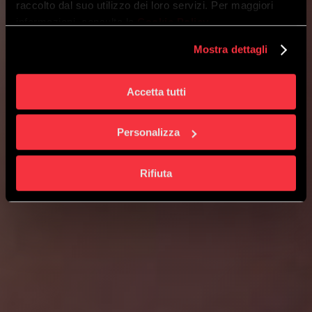
raccolto dal suo utilizzo dei loro servizi. Per maggiori
informazioni, consulta la
Cookie Policy
.
QUI
COLLECT
e
QUI
ELM
Mostra dettagli
Log Management con
Elastic
Accetta tutti
Personalizza
CONTATTA UN NOSTRO ESPERTO
Rifiuta