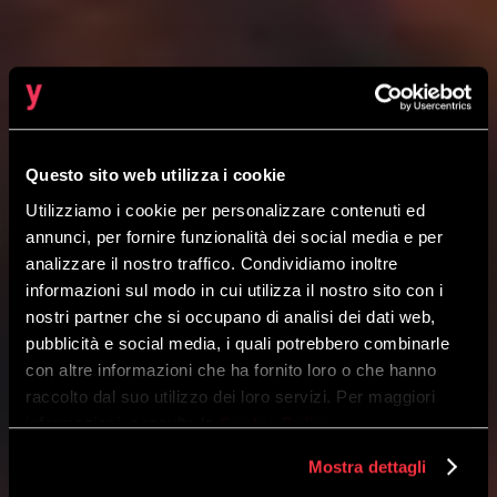
INNOVAZIONE, EFFICIENZA E SICUREZZA
Questo sito web utilizza i cookie
IN OUTSOURCING
Utilizziamo i cookie per personalizzare contenuti ed
annunci, per fornire funzionalità dei social media e per
Cloud Native toolkit
analizzare il nostro traffico. Condividiamo inoltre
informazioni sul modo in cui utilizza il nostro sito con i
nostri partner che si occupano di analisi dei dati web,
Servizi gestiti Cloud Native ad alta
pubblicità e social media, i quali potrebbero combinarle
affidabilità e supportati H24 dal nostro
con altre informazioni che ha fornito loro o che hanno
platform team a servizio dell’app
raccolto dal suo utilizzo dei loro servizi. Per maggiori
informazioni, consulta la
Cookie Policy
.
modernization della tua azienda.
Mostra dettagli