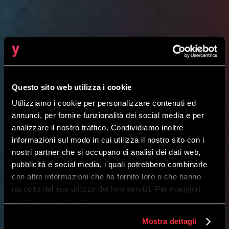
Questo sito web utilizza i cookie
Utilizziamo i cookie per personalizzare contenuti ed
annunci, per fornire funzionalità dei social media e per
CLOUD NATIVE
SERVICE
analizzare il nostro traffico. Condividiamo inoltre
Observability e monitoring
informazioni sul modo in cui utilizza il nostro sito con i
nostri partner che si occupano di analisi dei dati web,
pubblicità e social media, i quali potrebbero combinarle
Ottieni visibilità su ciò che influenza le
con altre informazioni che ha fornito loro o che hanno
prestazioni della tua infrastruttura
raccolto dal suo utilizzo dei loro servizi. Per maggiori
applicativa.
informazioni, consulta la
Cookie Policy
.
Mostra dettagli