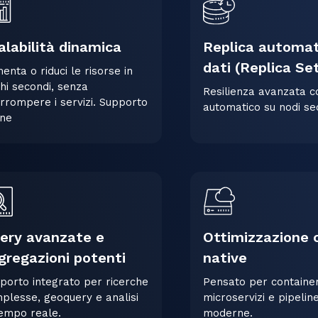
alabilità dinamica
Replica automat
dati (Replica Se
enta o riduci le risorse in
hi secondi, senza
Resilienza avanzata c
errompere i servizi. Supporto
automatico su nodi se
ine
ery avanzate e
Ottimizzazione 
gregazioni potenti
native
porto integrato per ricerche
Pensato per container
plesse, geoquery e analisi
microservizi e pipeli
tempo reale.
moderne.