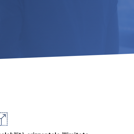
nettività
stita
 Security con
One
n E
ftware per
deoconferenza
temi di
deoconferenza
One