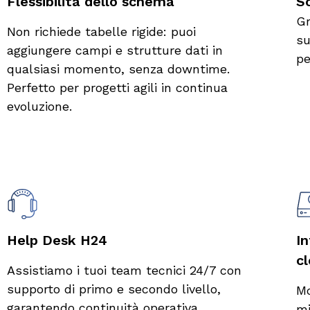
Flessibilità dello schema
Sc
Gr
Non richiede tabelle rigide: puoi
su
aggiungere campi e strutture dati in
pe
qualsiasi momento, senza downtime.
Perfetto per progetti agili in continua
evoluzione.
Help Desk H24​
I
c
Assistiamo i tuoi team tecnici 24/7 con
supporto di primo e secondo livello,
Mo
garantendo continuità operativa.
mi