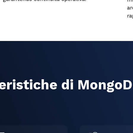
ar
ra
teristiche di Mongo