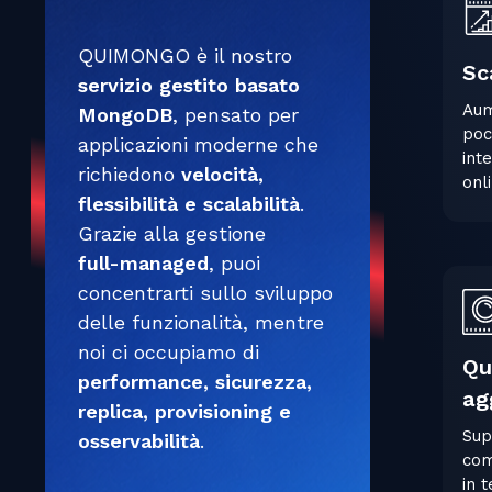
QUIMONGO è il nostro
Sc
servizio gestito basato
Aum
MongoDB
, pensato per
poc
applicazioni moderne che
int
richiedono
velocità,
onl
flessibilità e scalabilità
.
Grazie alla gestione
full-managed
, puoi
concentrarti sullo sviluppo
delle funzionalità, mentre
noi ci occupiamo di
Qu
performance, sicurezza,
ag
replica, provisioning e
Sup
osservabilità
.
com
in 