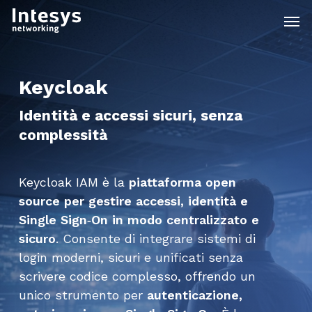
Skip
Men
to
main
content
Keycloak
Identità e accessi sicuri, senza
complessità
Keycloak IAM è la
piattaforma open
source per gestire accessi, identità e
Single Sign‑On in modo centralizzato e
sicuro
. Consente di integrare sistemi di
login moderni, sicuri e unificati senza
scrivere codice complesso, offrendo un
unico strumento per
autenticazione,