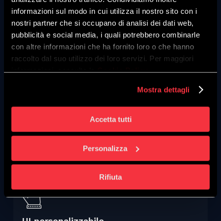
informazioni sul modo in cui utilizza il nostro sito con i
Compatibile con SAML 2.0, OpenID Connect,
nostri partner che si occupano di analisi dei dati web,
OAuth2 per integrare facilmente sistemi
pubblicità e social media, i quali potrebbero combinarle
eterogenei.
con altre informazioni che ha fornito loro o che hanno
raccolto dal suo utilizzo dei loro servizi. Per maggiori
informazioni, consulta la
Cookie Policy
.
Mostra dettagli
Autenticazione avanzata (2FA/OTP)
Accetta tutti
Protezione degli accessi con codici monouso e
policy di sicurezza granulari.
Personalizza
Rifiuta
UI personalizzabile