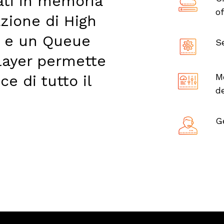
ati in memoria
of
azione di
High
e un
Queue
S
layer
permette
M
nce
di tutto il
d
G