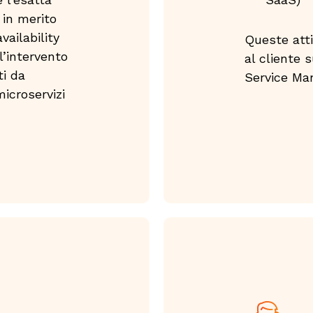
e in merito
vailability
Queste atti
l’intervento​
al cliente 
ti da
Service Ma
microservizi