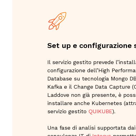
Set up e configurazione s
Il servizio gestito prevede l’instal
configurazione dell’High Perform
Database su tecnologia Mongo D
Kafka​ e il Change Data Capture (
Laddove non già presente, è possi
installare anche Kubernetes (attra
servizio gestito
QUIKUBE
).
Una fase di analisi supportata da
consulenza IT di
Intesys
permette