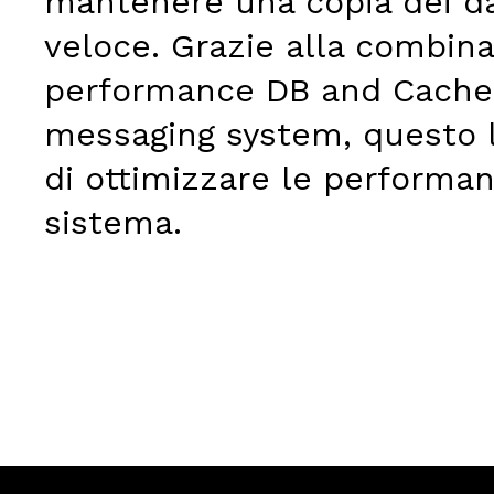
mantenere una copia dei d
veloce. Grazie alla combin
performance
DB and Cache
messaging system, q
uesto
di
ottimizzare le
performa
sistema.