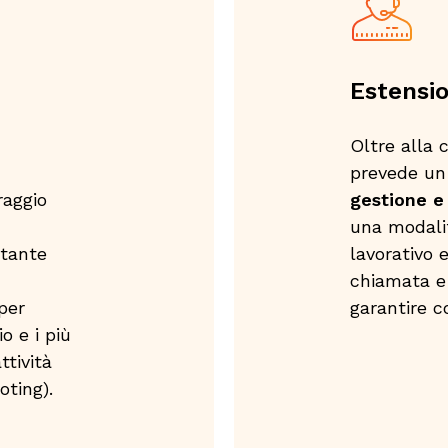
Estensi
Oltre alla c
prevede u
aggio
gestione e
una modalit
stante
lavorativo
chiamata e 
per
garantire c
o e i più
ttività
oting).