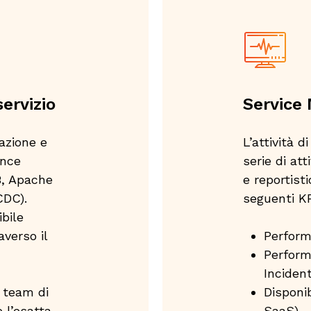
ervizio
Service
lazione e
L’attività d
ance
serie di at
B, Apache
e reportist
CDC).
seguenti KPI
bile
verso il
Perform
Perform
Incident
i team di
Disponib
 l’esatta
SaaS)​