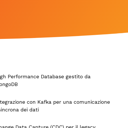
nettività
stita
 Security con
One
n E
ftware per
deoconferenza
temi di
deoconferenza
One
igh Performance Database gestito da
ongoDB
ntegrazione con Kafka per una comunicazione
sincrona dei dati
hange Data Capture (CDC) per il legacy