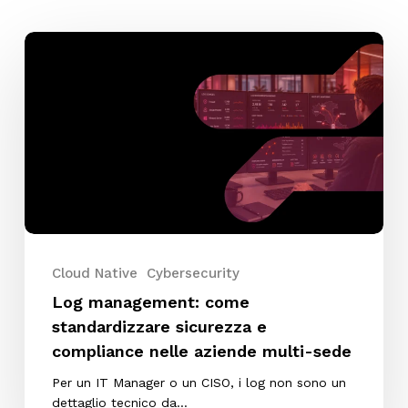
Log
management:
come
standardizzare
sicurezza
e
compliance
nelle
aziende
multi-
Cloud Native
Cybersecurity
sede
Log management: come
standardizzare sicurezza e
compliance nelle aziende multi-sede
Per un IT Manager o un CISO, i log non sono un
dettaglio tecnico da…