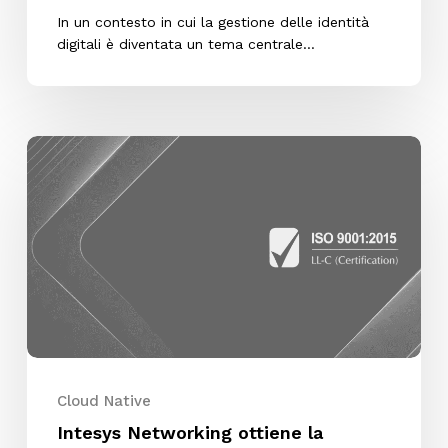
In un contesto in cui la gestione delle identità
digitali è diventata un tema centrale…
Intesys
Networking
ottiene
la
certificazione
ISO
9001
per
la
qualità
Cloud Native
dei
Intesys Networking ottiene la
servizi