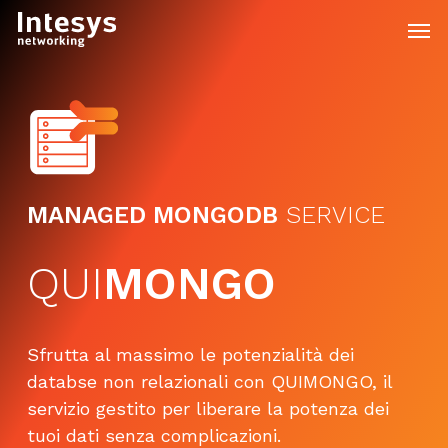
Skip
Men
to
main
content
MANAGED MONGODB
SERVICE
QUI
MONGO
Sfrutta al massimo le potenzialità dei
databse non relazionali con QUIMONGO, il
servizio gestito per liberare la potenza dei
tuoi dati senza complicazioni.