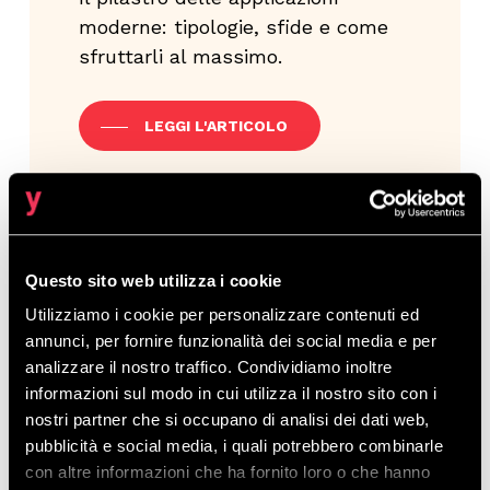
moderne: tipologie, sfide e come
sfruttarli al massimo.
LEGGI L'ARTICOLO
Database NoSQL
Questo sito web utilizza i cookie
Database NoSQL come servizio
Utilizziamo i cookie per personalizzare contenuti ed
gestito: tutti i benefici per le
annunci, per fornire funzionalità dei social media e per
analizzare il nostro traffico. Condividiamo inoltre
aziende.
informazioni sul modo in cui utilizza il nostro sito con i
nostri partner che si occupano di analisi dei dati web,
LEGGI L'ARTICOLO
pubblicità e social media, i quali potrebbero combinarle
con altre informazioni che ha fornito loro o che hanno