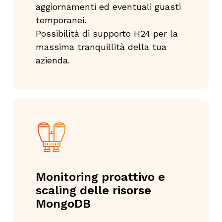
aggiornamenti ed eventuali guasti
temporane
i
.
P
ossibilità di support
o
H24 per la
massima tranquillità del
la tua
azienda
.
Monitoring proattivo e
scaling delle risorse
MongoDB