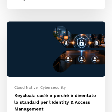
Keycloak:
cos’è
e
perché
è
diventato
lo
standard
per
l’Identity
Cloud Native
Cybersecurity
&
Keycloak: cos’è e perché è diventato
Access
lo standard per l’Identity & Access
Management
Management