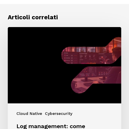
Articoli correlati
Log
management:
come
standardizzare
sicurezza
e
compliance
nelle
aziende
multi-
sede
Cloud Native
Cybersecurity
Log management: come