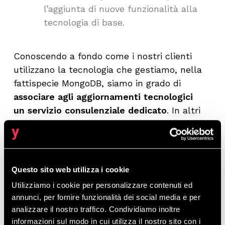
l’aggiunta di nuove funzionalità alla
tecnologia di base.
Conoscendo a fondo come i nostri clienti
utilizzano la tecnologia che gestiamo, nella
fattispecie MongoDB, siamo in grado di
associare agli aggiornamenti tecnologici
un servizio consulenziale dedicato
. In altri
termini, possiamo orientare il cliente verso
l’adozione delle nuove funzionalità che
riteniamo facciano al caso suo, oppure
spiegare come
sopperire al meglio alla
Questo sito web utilizza i cookie
dismissione di feature obsolete
. Con
Utilizziamo i cookie per personalizzare contenuti ed
questo approccio, riteniamo di elevare il
annunci, per fornire funzionalità dei social media e per
concetto classico di managed service,
analizzare il nostro traffico. Condividiamo inoltre
perché dalla semplice gestione della
informazioni sul modo in cui utilizza il nostro sito con i