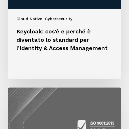
l’Identity
&
Cloud Native
Cybersecurity
Access
Management
Keycloak: cos’è e perché è
diventato lo standard per
l’Identity & Access Management
Intesys
Networking
ottiene
la
certificazione