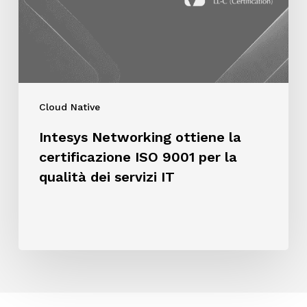
ISO
9001
per
la
qualità
dei
Cloud Native
servizi
IT
Intesys Networking ottiene la
certificazione ISO 9001 per la
qualità dei servizi IT