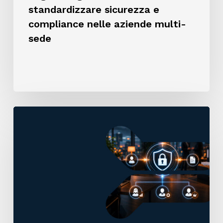
standardizzare sicurezza e
compliance nelle aziende multi-
sede
Keycloak:
cos’è
e
perché
è
diventato
lo
standard
per