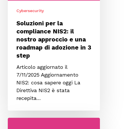
una
Cybersecurity
roadmap
di
Soluzioni per la
adozione
compliance NIS2: il
in
nostro approccio e una
3
roadmap di adozione in 3
step
step
Articolo aggiornato il
7/11/2025 Aggiornamento
NIS2: cosa sapere oggi La
Direttiva NIS2 è stata
recepita…
Direttiva