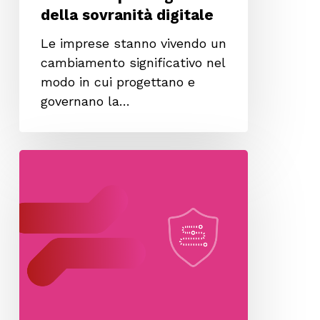
della sovranità digitale
Le imprese stanno vivendo un
cambiamento significativo nel
modo in cui progettano e
governano la…
Soluzioni
per
la
compliance
NIS2:
il
nostro
approccio
e