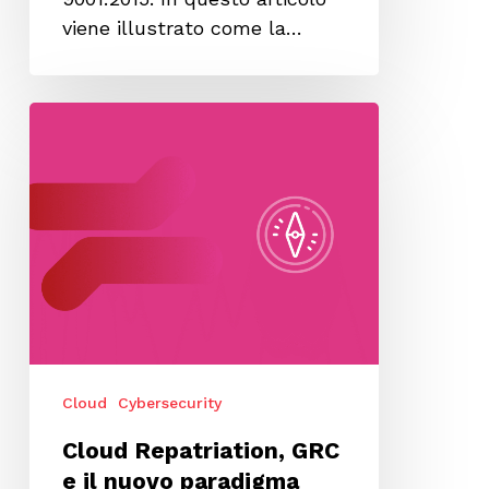
viene illustrato come la…
Cloud
Repatriation,
GRC
e
il
nuovo
paradigma
della
sovranità
digitale
Cloud
Cybersecurity
Cloud Repatriation, GRC
e il nuovo paradigma