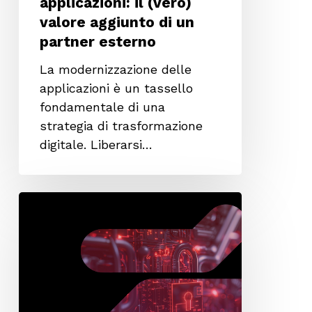
applicazioni: il (vero)
valore aggiunto di un
partner esterno
La modernizzazione delle
applicazioni è un tassello
fondamentale di una
strategia di trasformazione
digitale. Liberarsi…
Managed
Security
Service
Provider
(MSSP):
perché