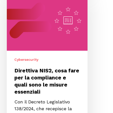
NIS2,
cosa
fare
per
la
compliance
e
quali
sono
Cybersecurity
le
misure
Direttiva NIS2, cosa fare
essenziali
per la compliance e
quali sono le misure
essenziali
Con il Decreto Legislativo
138/2024, che recepisce la