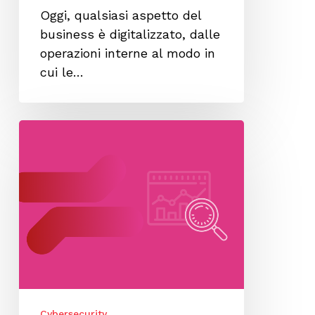
Oggi, qualsiasi aspetto del
business è digitalizzato, dalle
operazioni interne al modo in
cui le…
Dalla
compliance
all’observability:
il
valore
di
QUICOLLECT
e
le
differenze
Cybersecurity