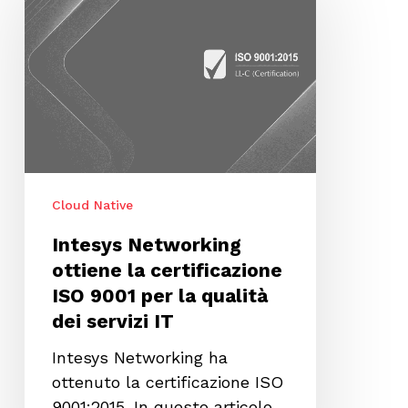
ottiene
la
certificazione
ISO
9001
per
la
qualità
Cloud Native
dei
servizi
Intesys Networking
IT
ottiene la certificazione
ISO 9001 per la qualità
dei servizi IT
Intesys Networking ha
ottenuto la certificazione ISO
9001:2015. In questo articolo