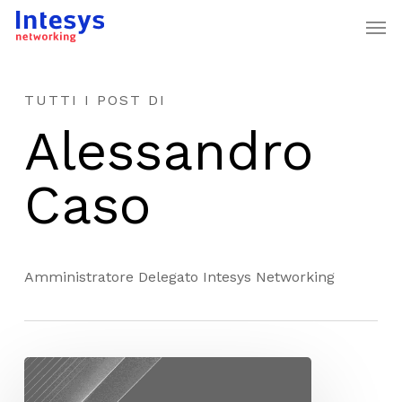
Skip
Men
to
main
content
TUTTI I POST DI
Alessandro
Caso
Amministratore Delegato Intesys Networking
Intesys
Networking