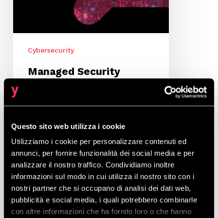
è
essenziale
nell’era
del
Cybersecurity
cyber
risk
Managed Security
Service Provider
(MSSP): perché è
essenziale nell’era del
cyber risk
Questo sito web utilizza i cookie
Utilizziamo i cookie per personalizzare contenuti ed
Nel nostro ultimo
annunci, per fornire funzionalità dei social media e per
approfondimento sul
analizzare il nostro traffico. Condividiamo inoltre
recentissimo Report Clusit,
informazioni sul modo in cui utilizza il nostro sito con i
abbiamo sottolineato come
nostri partner che si occupano di analisi dei dati web,
gli attacchi informatici (e…
pubblicità e social media, i quali potrebbero combinarle
con altre informazioni che ha fornito loro o che hanno