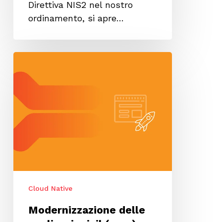
Direttiva NIS2 nel nostro
ordinamento, si apre…
Modernizzazione
delle
applicazioni:
il
(vero)
valore
aggiunto
di
un
partner
Cloud Native
esterno
Modernizzazione delle