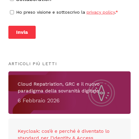
ARTICOLI PIÙ LETTI
Cloud Repatriation, GRC e il nuovo
paradigma della sovranità digitale
6 Febbraio 2026
Keycloak: cos’è e perché è diventato lo
standard per l’Identity & Access