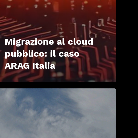
Migrazione al cloud
pubblico: il caso
ARAG Italia
uppo
ttiero
seario,
terprise
g
anagement