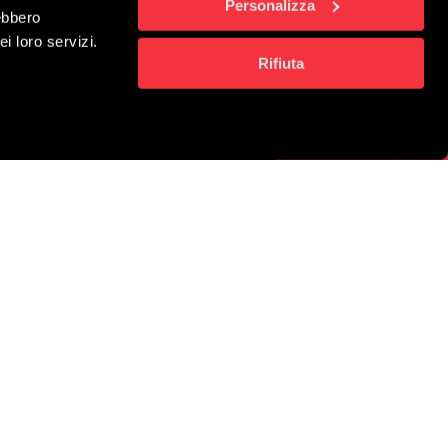
Personalizza
rebbero
multi-sede
i loro servizi.
Rifiuta
CONTATTACI