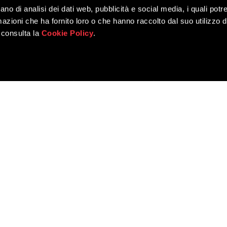
ano di analisi dei dati web, pubblicità e social media, i quali pot
ai cittadini
azioni che ha fornito loro o che hanno raccolto dal suo utilizzo de
 consulta la
Cookie Policy
.
LOAD MORE