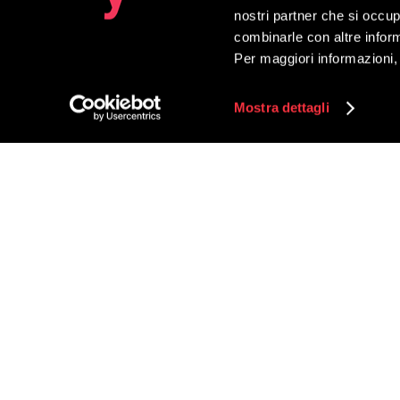
nostri partner che si occup
GitSecOps
combinarle con altre inform
Intesys Networking è parte del gruppo
Intesys
.
Per maggiori informazioni,
Mostra dettagli