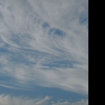
lti-
de