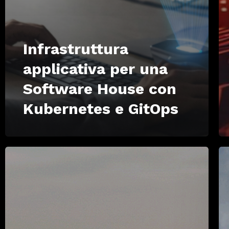
Infrastruttura
applicativa per una
Software House con
Kubernetes e GitOps
Vulnerability
Gr
Scan
la
per
ca
una
En
società
Lo
partecipata
M