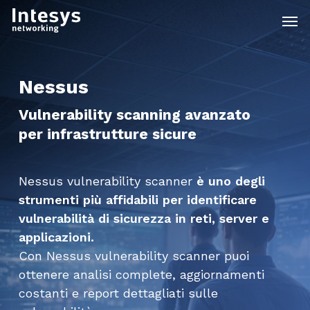
Skip
Men
to
main
content
Nessus
Vulnerability scanning avanzato
per infrastrutture sicure
Nessus vulnerability scanner
è uno degli
strumenti più affidabili
per identificare
vulnerabilità di sicurezza in reti, server e
applicazioni.
Con Nessus vulnerability scanner puoi
ottenere analisi complete, aggiornamenti
costanti e report dettagliati sulle