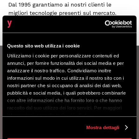
Dal 1995 garantiamo ai nostri clienti le
migliori tecnologie presenti sul mercato.
Questo sito web utilizza i cookie
Utilizziamo i cookie per personalizzare contenuti ed
annunci, per fornire funzionalità dei social media e per
BUSINESS CASE
analizzare il nostro traffico. Condividiamo inoltre
Scopri i nostri ultimi
informazioni sul modo in cui utilizza il nostro sito con i
progetti
nostri partner che si occupano di analisi dei dati web,
pubblicità e social media, i quali potrebbero combinarle
con altre informazioni che ha fornito loro o che hanno
Identity
raccolto dal suo utilizzo dei loro servizi. Per maggiori
informazioni, consulta la
Cookie Policy
.
&
Access
Mostra dettagli
Management