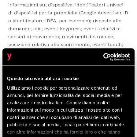
informazioni sul dispositivo; identificatori univoci
di dispositivi per la pubblicità (Google Advertiser ID
o identificatore IDFA, per esempio); risposte alle
domande; clic; eventi keypress; eventi relativi ai
sensori di movimento; movimenti del mouse;
posizione relativa allo scorrimento; eventi touch;
numero di Utenti; statistiche delle sessioni; CAP;
stato; provincia; provincia; latitudine (della città);
longitudine (della città); area metropolitana;
regione geografica; IP address; informazioni
Questo sito web utilizza i cookie
sull'app; log del dispositivo; sistemi operativi;
Utilizziamo i cookie per personalizzare contenuti ed
informazioni sul browser; lingua; lanci; numero di
annunci, per fornire funzionalità dei social media e per
sessioni; durata della sessione; interazioni allo
analizzare il nostro traffico. Condividiamo inoltre
scorrimento di pagina; dati sulle visualizzazioni di
informazioni sul modo in cui utilizza il nostro sito con i
video; cronologia di navigazione; cronologia delle
nostri partner che si occupano di analisi dei dati web,
ricerche; pageview; eventi di interazione; eventi di
pubblicità e social media, i quali potrebbero combinarle
pagina; eventi personalizzati; apertura
con altre informazioni che ha fornito loro o che hanno