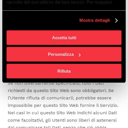
raccolto dal suo utilizzo dei loro servizi. Per maggiori
dell'Applicazione.
informazioni, consulta la
Cookie Policy
.
Dettagli completi su ciascuna tipologia di Dati
Mostra dettagli
Personali raccolti sono forniti nelle sezioni
dedicate di questa privacy policy o mediante
Accetta tutti
specifici testi informativi visualizzati prima della
raccolta dei Dati stessi.
I Dati Personali possono essere liberamente forniti
Personalizza
dall'Utente o, nel caso di Dati di Utilizzo, raccolti
automaticamente durante l'uso di questo Sito
Rifiuta
Web.
Se non diversamente specificato, tutti i Dati
richiesti da questo Sito Web sono obbligatori. Se
l’Utente rifiuta di comunicarli, potrebbe essere
impossibile per questo Sito Web fornire il Servizio.
Nei casi in cui questo Sito Web indichi alcuni Dati
come facoltativi, gli Utenti sono liberi di astenersi
dal comunicare tali Dati, senza che ciò abbia