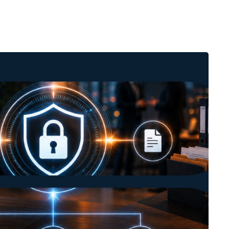
E
nettività
stita
 Security con
One
n E
ftware per
deoconferenza
temi di
deoconferenza
One