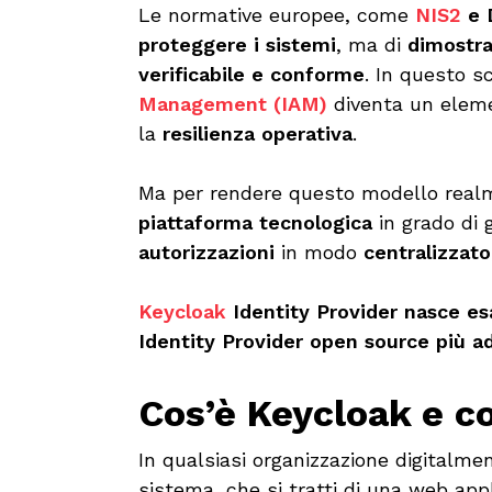
Le normative europee, come
NIS2
e 
proteggere i sistemi
, ma di
dimostra
verificabile e conforme
. In questo sc
Management (IAM)
diventa un eleme
la
resilienza operativa
.
Ma per rendere questo modello real
piattaforma tecnologica
in grado di 
autorizzazioni
in modo
centralizzato
Keycloak
Identity Provider nasce e
Identity Provider open source più ad
Cos’è Keycloak e c
In qualsiasi organizzazione digitalme
sistema, che si tratti di una web appl