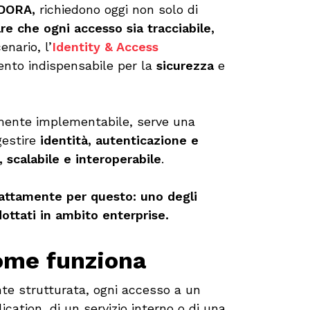
DORA,
richiedono oggi non solo di
re che ogni accesso sia tracciabile,
enario, l’
Identity & Access
nto indispensabile per la
sicurezza
e
mente implementabile, serve una
gestire
identità, autenticazione e
, scalabile e interoperabile
.
sattamente per questo: uno degli
ottati in ambito enterprise.
ome funziona
nte strutturata, ogni accesso a un
ication, di un servizio interno o di una