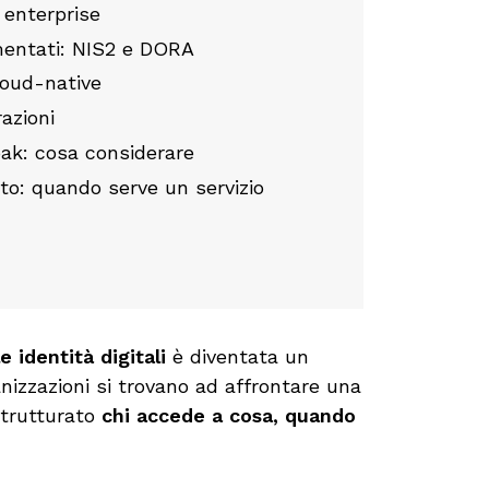
 enterprise
mentati: NIS2 e DORA
loud-native
azioni
oak: cosa considerare
o: quando serve un servizio
e identità digitali
è diventata un
anizzazioni si trovano ad affrontare una
strutturato
chi accede a cosa, quando