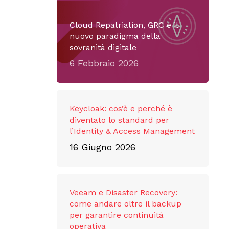
Cloud Repatriation, GRC e il
nuovo paradigma della
sovranità digitale
6 Febbraio 2026
Keycloak: cos’è e perché è
diventato lo standard per
l’Identity & Access Management
16 Giugno 2026
Veeam e Disaster Recovery:
come andare oltre il backup
per garantire continuità
operativa