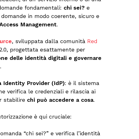
 domande fondamentali:
chi sei?
e
 domande in modo coerente, sicuro e
& Access Management
.
ource
, sviluppata dalla comunità
Red
 2.0, progettata esattamente per
one delle identità digitali e governare
i
.
 Identity Provider (IdP)
: è il sistema
e verifica le credenziali e rilascia ai
r stabilire
chi può accedere a cosa
.
torizzazione è qui cruciale:
manda “chi sei?” e verifica l’identità