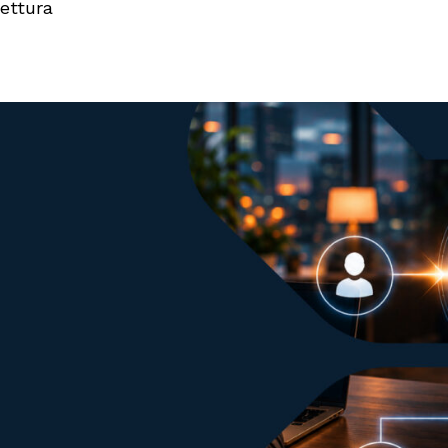
QUICOLLECT 
Servizi Di Network
lettura
Con
Servizio Gestito
Servizio Gestito
QUIELM
Management
Ge
Di Identity And
GitSecOps
Soluzioni Di Log
Access
QUIDATA
Management
OT
Management
Data Protection E
TX
QUIVASS
Backup On & Off Site
QUIPROAM
QUILEGACYDATA
Vulnerability Sca
So
Servizio Di
High Performance
QUIDR
Assessment
Vi
Application
Data Layer Gestito
Protezione E Ripristino
Monitoring
QUIOT
Dei Sistemi IT Per La
Sis
Gestito
Continuità Operativa
Soluzione Di OT
Vi
Security Con TX
QUIAPIGATEWAY
QUIPDND
Servizio Gestito Di
Servizio Gestito
API Gateway E
Per
Management
L’interoperabilità
PDND