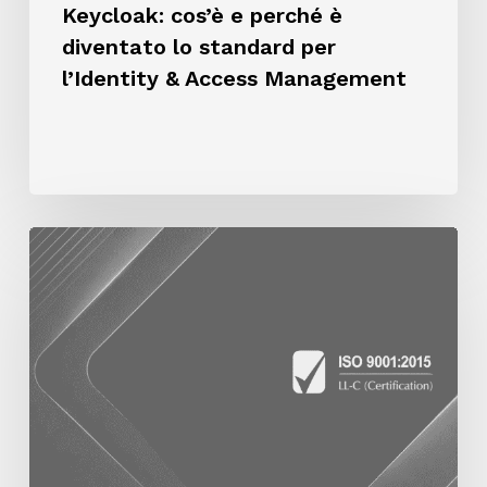
Management
Keycloak: cos’è e perché è
diventato lo standard per
l’Identity & Access Management
Intesys
Networking
ottiene
la
certificazione
ISO
9001
per
la