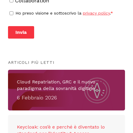
ARTICOLI PIÙ LETTI
Cloud Repatriation, GRC e il nuovo
paradigma della sovranità digitale
6 Febbraio 2026
Keycloak: cos’è e perché è diventato lo