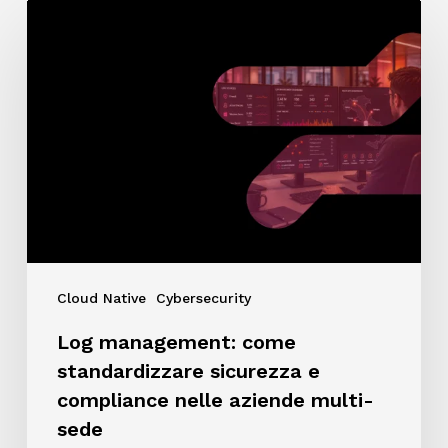
Log
management:
come
standardizzare
sicurezza
e
compliance
nelle
aziende
multi-
sede
Cloud Native
Cybersecurity
Log management: come
standardizzare sicurezza e
compliance nelle aziende multi-
sede