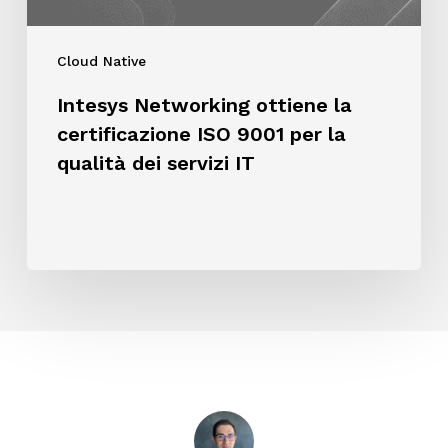
qualità
dei
Cloud Native
servizi
IT
Intesys Networking ottiene la
certificazione ISO 9001 per la
qualità dei servizi IT