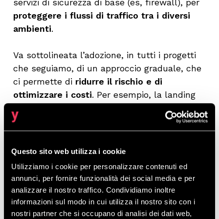
servizi di sicurezza di base (es, firewall), per
proteggere i flussi di traffico tra i diversi
ambienti
.
Va sottolineata l’adozione, in tutti i progetti
che seguiamo, di un approccio graduale, che
ci permette di
ridurre il rischio e di
ottimizzare i costi
. Per esempio, la landing
zone per l’ambiente di sviluppo può usare
una sola VPN o essere basata su una
dotazione minima di macchine virtuali e
storage, per poi scalarle nell’ambiente di
Questo sito web utilizza i cookie
produzione in funzione della domanda reale.
Utilizziamo i cookie per personalizzare contenuti ed
annunci, per fornire funzionalità dei social media e per
analizzare il nostro traffico. Condividiamo inoltre
3. Deploy in produzione e
informazioni sul modo in cui utilizza il nostro sito con i
ottimizzazione continua
nostri partner che si occupano di analisi dei dati web,