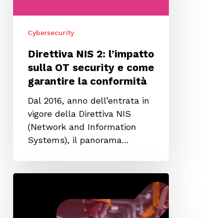
come
garantire
Cybersecurity
la
conformità
Direttiva NIS 2: l’impatto
sulla OT security e come
garantire la conformità
Dal 2016, anno dell’entrata in
vigore della Direttiva NIS
(Network and Information
Systems), il panorama…
Soluzioni
di
OT