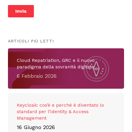
ARTICOLI PIÙ LETTI
Cloud Repatriation, GRC e il nuovo
paradigma della sovranità digitale
6 Febbraio 2026
Keycloak: cos’è e perché è diventato lo
standard per l’Identity & Access
Management
16 Giugno 2026