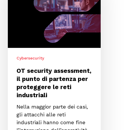
il
punto
di
partenza
per
proteggere
le
Cybersecurity
reti
industriali
OT security assessment,
il punto di partenza per
proteggere le reti
industriali
Nella maggior parte dei casi,
gli attacchi alle reti
industriali hanno come fine