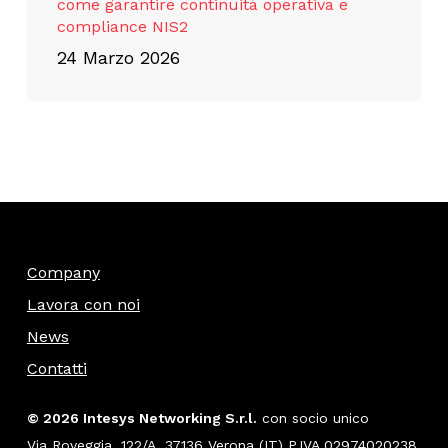
come garantire continuità operativa e
compliance NIS2
24 Marzo 2026
Company
Lavora con noi
News
Contatti
© 2026 Intesys Networking S.r.l.
con socio unico
Via Roveggia, 122/A, 37136 Verona (IT) P.IVA 02974020238