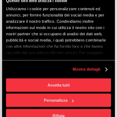
Questo sito web utilizza i cookie
La protezione dei sistemi
Utilizziamo i cookie per personalizzare contenuti ed
industriali (OT) è una priorità
annunci, per fornire funzionalità dei social media e per
in diversi settori, tra cui
analizzare il nostro traffico. Condividiamo inoltre
manufacturing,…
informazioni sul modo in cui utilizza il nostro sito con i
nostri partner che si occupano di analisi dei dati web,
pubblicità e social media, i quali potrebbero combinarle
con altre informazioni che ha fornito loro o che hanno
Cos’è
raccolto dal suo utilizzo dei loro servizi. Per maggiori
la
informazioni, consulta la
Cookie Policy
.
OT
security
Mostra dettagli
e
perché
Accetta tutti
è
fondamentale
Personalizza
per
l’industria
Rifiuta
Cybersecurity