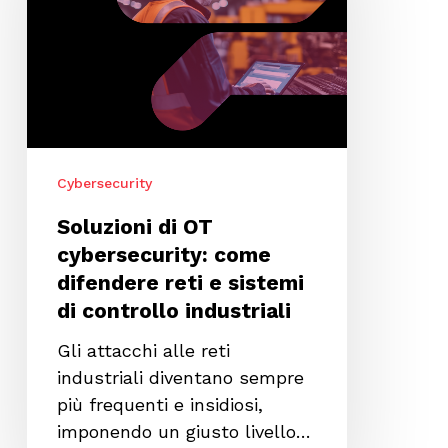
cybersecurity:
come
difendere
reti
e
sistemi
di
Cybersecurity
controllo
industriali
Soluzioni di OT
cybersecurity: come
difendere reti e sistemi
di controllo industriali
Gli attacchi alle reti
industriali diventano sempre
più frequenti e insidiosi,
imponendo un giusto livello…