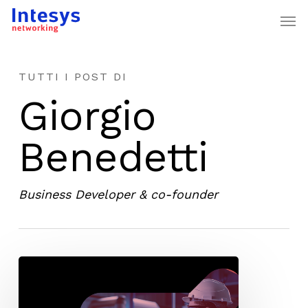
Skip
Men
to
main
content
TUTTI I POST DI
Giorgio
Benedetti
Business Developer & co-founder
OT
security
assessment,