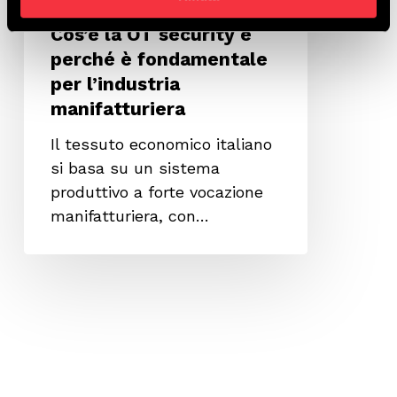
manifatturiera
Cos’è la OT security e
perché è fondamentale
per l’industria
manifatturiera
Il tessuto economico italiano
si basa su un sistema
produttivo a forte vocazione
manifatturiera, con…