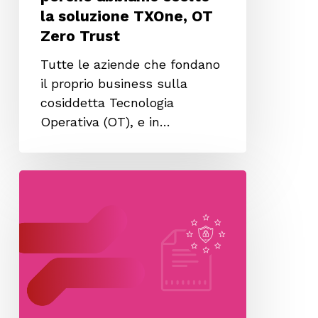
la soluzione TXOne, OT
Zero Trust
Tutte le aziende che fondano
il proprio business sulla
cosiddetta Tecnologia
Operativa (OT), e in…
Direttiva
NIS
2:
l’impatto
sulla
OT
security
e