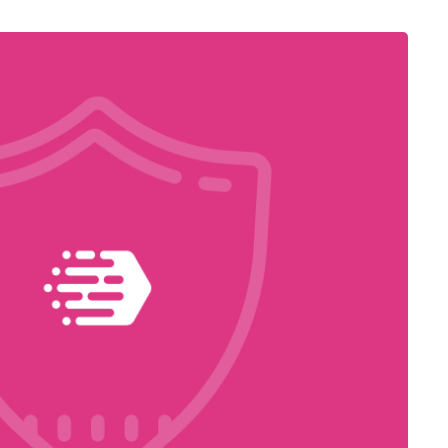
E
nettività
stita
 Security con
One
n E
ftware per
deoconferenza
temi di
deoconferenza
One