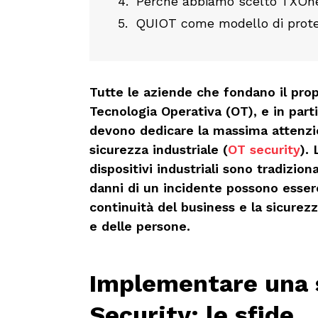
Perché abbiamo scelto TXOne
QUIOT come modello di prote
Tutte le aziende che fondano il prop
Tecnologia Operativa (OT), e in part
devono dedicare la massima attenzio
sicurezza industriale (
OT security
).
dispositivi industriali sono tradizion
danni di un incidente possono esser
continuità del business e la sicurezz
e delle persone.
Implementare una 
Security: le sfide