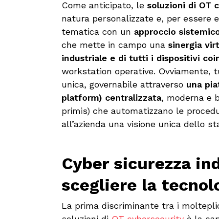
Come anticipato, le
soluzioni di OT 
natura personalizzate e, per essere e
tematica con un
approccio sistemic
che mette in campo una
sinergia vi
industriale e di tutti i dispositivi coi
workstation operative. Ovviamente, t
unica, governabile attraverso
una pi
platform) centralizzata
, moderna e b
primis) che automatizzano le procedur
all’azienda una visione unica dello st
Cyber sicurezza in
scegliere la tecnol
La prima discriminante tra i moltepli
soluzioni di
OT cybersecurity
è la ca