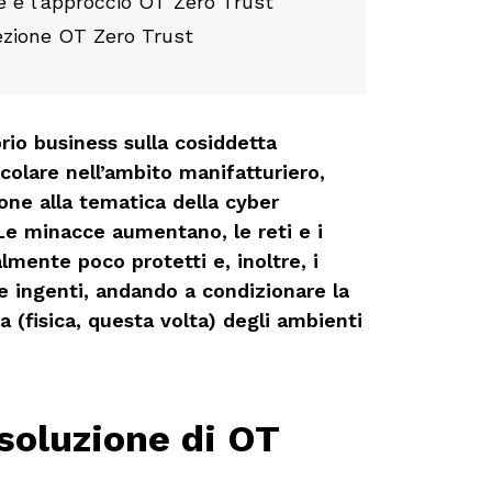
 e l’approccio OT Zero Trust
zione OT Zero Trust
rio business sulla cosiddetta
icolare nell’ambito manifatturiero,
ne alla tematica della cyber
 Le minacce aumentano, le reti e i
almente poco protetti e, inoltre, i
e ingenti, andando a condizionare la
a (fisica, questa volta) degli ambienti
soluzione di OT