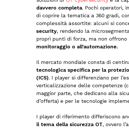
davvero completa
. Pochi operatori, i
di coprire la tematica a 360 gradi, con 
complessità assortite: alcuni si con
security
, rendendo la microsegmentazi
propri punti di forza, ma non offrono
monitoraggio o all’automazione.
Il mercato mondiale consta di centina
tecnologica specifica per la protezio
(ICS)
. I player si differenziano per l’
verticalizzazione delle competenze (ci 
maggior parte, che dedicano alla si
d’offerta) e per le tecnologie implem
I player di riferimento differiscono a
il tema della sicurezza OT
, ovvero l’