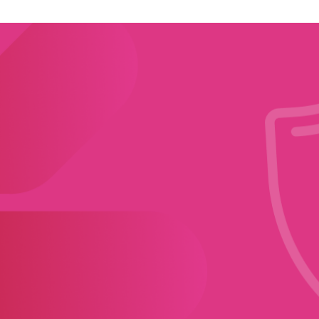
QUICOLLECT 
Servizi Di Network
Con
Servizio Gestito
Servizio Gestito
QUIELM
Management
Ge
Di Identity And
GitSecOps
Soluzioni Di Log
Access
QUIDATA
Management
OT
Management
Data Protection E
TX
QUIVASS
Backup On & Off Site
QUIPROAM
QUILEGACYDATA
Vulnerability Sca
So
Servizio Di
High Performance
QUIDR
Assessment
Vi
Application
Data Layer Gestito
Protezione E Ripristino
Monitoring
QUIOT
Dei Sistemi IT Per La
Sis
Gestito
Continuità Operativa
Soluzione Di OT
Vi
Security Con TX
QUIAPIGATEWAY
QUIPDND
Servizio Gestito Di
Servizio Gestito
API Gateway E
Per
Management
L’interoperabilità
PDND