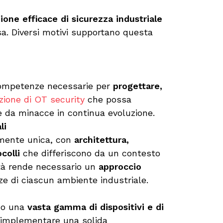
ione efficace di sicurezza industriale
a. Diversi motivi supportano questa
competenze necessarie per
progettare,
zione di OT security
che possa
le da minacce in continua evoluzione.
li
amente unica, con
architettura,
colli
che differiscono da un contesto
sità rende necessario un
approccio
ze di ciascun ambiente industriale.
ano una
vasta gamma di dispositivi e di
implementare una solida