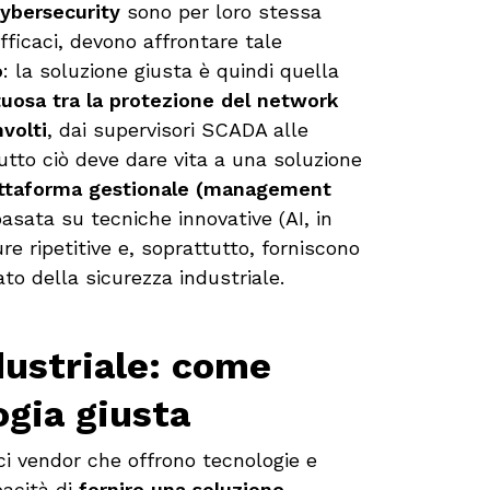
cybersecurity
sono per loro stessa
fficaci, devono affrontare tale
o
: la soluzione giusta è quindi quella
rtuosa tra la protezione del network
nvolti
, dai supervisori SCADA alle
utto ciò deve dare vita a una soluzione
attaforma gestionale (management
asata su tecniche innovative (AI, in
e ripetitive e, soprattutto, forniscono
ato della sicurezza industriale.
dustriale: come
ogia giusta
ci vendor che offrono tecnologie e
pacità di
fornire una soluzione