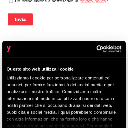
ARTICOLI PIÙ LETTI
Cloud Repatriation, GRC e il nuovo
Questo sito web utilizza i cookie
paradigma della sovranità digitale
Utilizziamo i cookie per personalizzare contenuti ed
6 Febbraio 2026
annunci, per fornire funzionalità dei social media e per
analizzare il nostro traffico. Condividiamo inoltre
informazioni sul modo in cui utilizza il nostro sito con i
nostri partner che si occupano di analisi dei dati web,
Keycloak: cos’è e perché è diventato lo
pubblicità e social media, i quali potrebbero combinarle
standard per l’Identity & Access
con altre informazioni che ha fornito loro o che hanno
Management
raccolto dal suo utilizzo dei loro servizi. Per maggiori