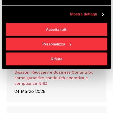
16 Giugno 2026
informazioni, consulta la
Cookie Policy
.
Mostra dettagli
Veeam e Disaster Recovery: come andare
Accetta tutti
oltre il backup per garantire continuità
operativa
Personalizza
23 Luglio 2026
Rifiuta
Disaster Recovery e Business Continuity:
come garantire continuità operativa e
compliance NIS2
24 Marzo 2026