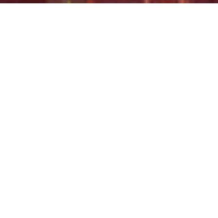
IL CLIENTE
Azienda per i servizi
al cittadino
Il Cliente è una società per azioni che
gestisce diversi servizi per i cittadini
attraverso una rete di aziende controllate.
Le attività spaziano dai parcheggi, al servizio
car sharing, al servizio di pubblicità e
affissioni, oltre ad avere una quota della
società di trasporto pubblico integrato
locale. Il Comune in cui l’azienda ha sede ne
detiene il 100% del capitale sociale.