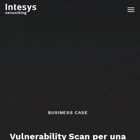
Skip
Men
to
main
content
BUSINESS CASE
Vulnerability
Scan
per una