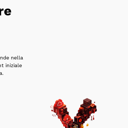
re
nde nella
t iniziale
a.