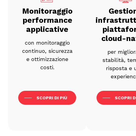
Monitoraggio
Gestio
performance
infrastrut
applicative
piattaf
cloud-na
con monitoraggio
continuo, sicurezza
per miglior
e ottimizzazione
stabilità, te
costi.
risposta e 
experienc
SCOPRI DI PIÙ
SCOPRI D