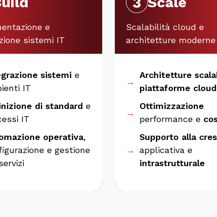
uild
Scale
entazione e
Scalabilità cloud e
zione sistemi IT
architetture moderne
egrazione sistemi
e
Architetture scalab
→
ienti IT
piattaforme cloud
inizione di standard
e
Ottimizzazione
→
cessi IT
performance e
cos
omazione operativa
,
Supporto alla cres
figurazione e gestione
→
applicativa e
servizi
intrastrutturale