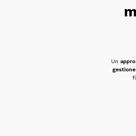
m
Un
appro
gestione
f