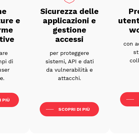
ne
Sicurezza delle
Pr
ture e
applicazioni e
utent
orme
gestione
wo
tive
accessi
con a
st
are
per proteggere
col
mpi di
sistemi, API e dati
user
da vulnerabilità e
e.
attacchi.
I PIÙ
SCOPRI DI PIÙ