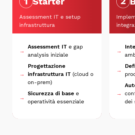
Starter
B
Assessment IT e setup
Implem
infrastruttura
integra
Assessment IT
e gap
Int
→
→
analysis iniziale
amb
Progettazione
Def
→
→
infrastruttura IT
(cloud o
pro
on-prem)
Aut
Sicurezza di base
e
→
con
→
operatività essenziale
dei 