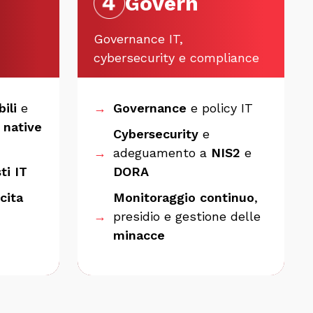
Govern
Governance IT,
cybersecurity e compliance
ili
e
→
Governance
e policy IT
 native
Cybersecurity
e
→
adeguamento a
NIS2
e
ti IT
DORA
cita
Monitoraggio continuo
,
→
presidio e gestione delle
minacce