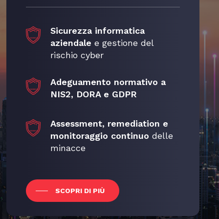
nettività
stita
Sicurezza informatica
 Security con
aziendale
e gestione del
One
rischio cyber
n E
ftware per
Adeguamento normativo a
deoconferenza
NIS2, DORA e GDPR
temi di
deoconferenza
One
Assessment, remediation e
monitoraggio continuo
delle
minacce
SCOPRI DI PIÙ