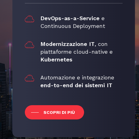
Database NoSQL
sicurezza, con
Apache Kafka
un’assistenza a 360°
DevOps-as-a-Service
e
Data Streaming
Docker
Continuous Deployment
Gestito
SCOPRI DI PIÙ
Red Hat
Cluster
Modernizzazione IT
, con
Enterprise
Kubernetes
Linux (RHEL)
piattaforme cloud-native e
Kubernetes
Infrastruttura e
WSO2
hosting gestiti
Automazione e integrazione
VMware
end-to-end dei sistemi IT
Interoperabilità
PDND
Proxmox
High Performance
RKE2
SCOPRI DI PIÙ
Data Layer