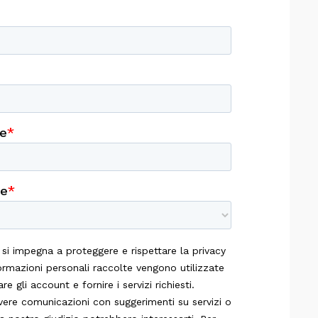
E
nettività
stita
 Security con
One
n E
ftware per
deoconferenza
temi di
deoconferenza
One