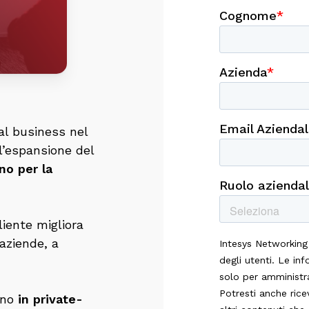
QUICOLLECT 
Servizi Di Network
Con
Servizio Gestito
Servizio Gestito
QUIELM
Management
Ge
Di Identity And
GitSecOps
Soluzioni Di Log
Access
QUIDATA
Management
OT
Management
Data Protection E
TX
QUIVASS
Backup On & Off Site
QUIPROAM
QUILEGACYDATA
Vulnerability Sca
So
Servizio Di
High Performance
QUIDR
Assessment
Vi
Application
Data Layer Gestito
Protezione E Ripristino
al business
nel
Monitoring
QUIOT
Dei Sistemi IT Per La
ll’espansione
del
Sis
Gestito
Continuità Operativa
Soluzione Di OT
Vi
rno
per la
Security Con TX
QUIAPIGATEWAY
QUIPDND
Servizio Gestito Di
Servizio Gestito
API Gateway E
Per
cliente
migliora
Management
L’interoperabilità
 aziende
,
a
PDND
uno
in
private-