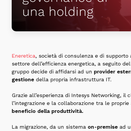
Database NoSQL
sicurezza, con
Apache Kafka
un’assistenza a 360°
Data Streaming
Docker
Gestito
SCOPRI DI PIÙ
Red Hat
Cluster
Enterprise
Kubernetes
Linux (RHEL)
Eneretica
,
società di consulenza
e
di
supporto 
Infrastruttura e
WSO2
settore dell’efficienza energetic
a
, a seguito de
hosting gestiti
gruppo decide di affidarsi ad un
provider este
VMware
gestione
della propria
infrastruttura
IT.
Interoperabilità
PDND
Proxmox
Grazie all’esperienza di Intesys Networking, i
l 
High Performance
RKE2
l’integrazione e la collaborazione tra le proprie
Data Layer
beneficio della
produttività
.
La migrazione, da un sistema
on-premise
ad 